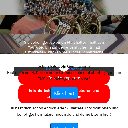
Sie sehen gerade einen Platzhalterinhalt von
YouTube
. Um auf den eigentlichen Inhalt
zuzugreifen, klicken Sie auf die Schaltfläche
unten. Bitte beachten Sie, dass dabei Daten an
Drittanbieter weitergegeben werden.
Schon bald dein Gymnasium?
Mehr Informationen
Bist du in der 4. Klasse einer Grundschule und überlegst, ob die
Inhalt entsperren
TMS das Richtige für dich ist?
Erforderlichen Service akzeptieren und
Klick hier!
Inhalte entsperren
Du hast dich schon entschieden? Weitere Informationen und
benötigte Formulare finden du und deine Eltern hier: