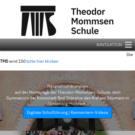
Zum
Inhalt
springen
NAVIGATION
Die
TMS
wird 150
bitte hier klicken
Herzlich willkommen
auf der Homepage der Theodor-Mommsen-Schule, dem
Gymnasium der Kreisstadt Bad Oldesloe des Kreises Stormarn in
Schleswig-Holstein.
Digitale Schulführung / Kennenlern-Videos