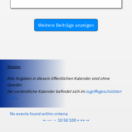
Weitere Beiträge anzeigen
Termine
Alle Angaben in diesem öffentlichen Kalender sind ohne
Gewähr.
Der verbindliche Kalender befindet sich im
zugriffsgeschützten
IServ
.
No events found within criteria
←
−−
−
10
50
100
+
++
→