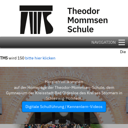
Zum
Inhalt
springen
NAVIGATION
Die
TMS
wird 150
bitte hier klicken
Herzlich willkommen
auf der Homepage der Theodor-Mommsen-Schule, dem
Gymnasium der Kreisstadt Bad Oldesloe des Kreises Stormarn in
Schleswig-Holstein.
Digitale Schulführung / Kennenlern-Videos