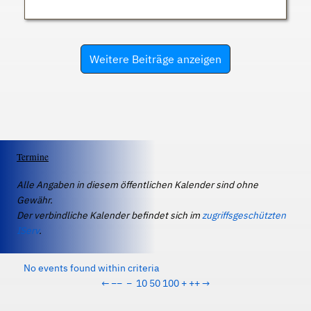
Weitere Beiträge anzeigen
Termine
Alle Angaben in diesem öffentlichen Kalender sind ohne
Gewähr.
Der verbindliche Kalender befindet sich im
zugriffsgeschützten
IServ
.
No events found within criteria
←
−−
−
10
50
100
+
++
→