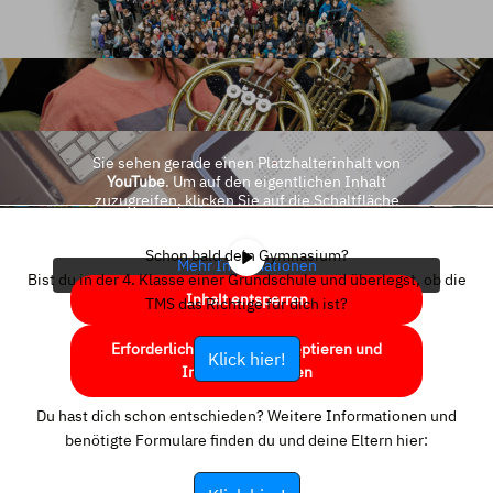
Sie sehen gerade einen Platzhalterinhalt von
YouTube
. Um auf den eigentlichen Inhalt
zuzugreifen, klicken Sie auf die Schaltfläche
unten. Bitte beachten Sie, dass dabei Daten an
Drittanbieter weitergegeben werden.
Schon bald dein Gymnasium?
Mehr Informationen
Bist du in der 4. Klasse einer Grundschule und überlegst, ob die
Inhalt entsperren
TMS das Richtige für dich ist?
Erforderlichen Service akzeptieren und
Klick hier!
Inhalte entsperren
Du hast dich schon entschieden? Weitere Informationen und
benötigte Formulare finden du und deine Eltern hier: