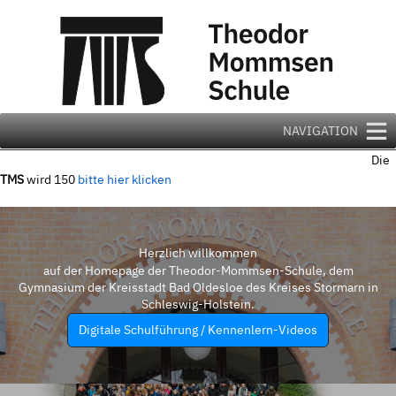
Zum
Inhalt
springen
NAVIGATION
Die
TMS
wird 150
bitte hier klicken
Herzlich willkommen
auf der Homepage der Theodor-Mommsen-Schule, dem
Gymnasium der Kreisstadt Bad Oldesloe des Kreises Stormarn in
Schleswig-Holstein.
Digitale Schulführung / Kennenlern-Videos