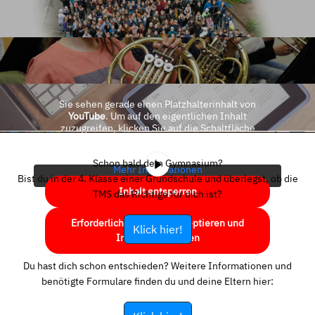
Sie sehen gerade einen Platzhalterinhalt von
YouTube
. Um auf den eigentlichen Inhalt
zuzugreifen, klicken Sie auf die Schaltfläche
unten. Bitte beachten Sie, dass dabei Daten an
Drittanbieter weitergegeben werden.
Schon bald dein Gymnasium?
Mehr Informationen
Bist du in der 4. Klasse einer Grundschule und überlegst, ob die
Inhalt entsperren
TMS das Richtige für dich ist?
Erforderlichen Service akzeptieren und
Klick hier!
Inhalte entsperren
Du hast dich schon entschieden? Weitere Informationen und
benötigte Formulare finden du und deine Eltern hier: