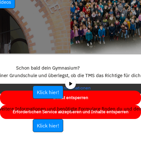
ideos
Sie sehen gerade einen Platzhalterinhalt von
YouTube
. Um auf den
eigentlichen Inhalt zuzugreifen, klicken Sie auf die Schaltfläche unten.
Schon bald dein Gymnasium?
Bitte beachten Sie, dass dabei Daten an Drittanbieter weitergegeben
einer Grundschule und überlegst, ob die TMS das Richtige für dich 
werden.
Mehr Informationen
Klick hier!
Inhalt entsperren
eitere Informationen und benötigte Formulare finden du und dein
Erforderlichen Service akzeptieren und Inhalte entsperren
Klick hier!