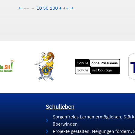
←
−−
−
10
50
100
+
++
→
Schulleben
Sorgenfreies Lernen ermöglichen, Stär
überwinden
Projekte gestalten, Neigungen fördern, 