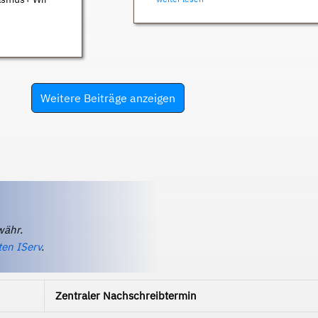
Weitere Beiträge anzeigen
währ.
ten IServ
.
Zentraler Nachschreibtermin