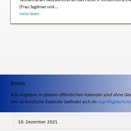
(Frau Jagdman und...
weiter lesen
Termine
Alle Angaben in diesem öffentlichen Kalender sind ohne Ge
Der verbindliche Kalender befindet sich im
zugriffsgeschütz
18. Dezember 2021