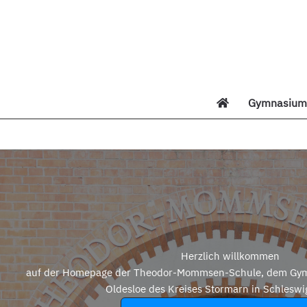
Zum
Inhalt
springen
Gymnasium 
Di
Herzlich willkommen
auf der Homepage der Theodor-Mommsen-Schule, dem Gym
Oldesloe des Kreises Stormarn in Schleswi