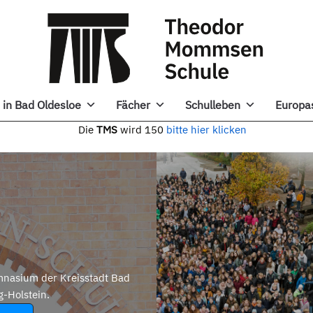
in Bad Oldesloe
Fächer
Schulleben
Europa
e
TMS
wird 150
bitte hier klicken
nasium der Kreisstadt Bad
g-Holstein.