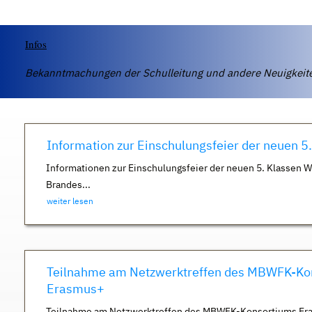
Infos
Bekanntmachungen der Schulleitung und andere Neuigkei
Information zur Einschulungsfeier der neuen 5
Informationen zur Einschulungsfeier der neuen 5. Klassen 
Brandes...
weiter lesen
Teilnahme am Netzwerktreffen des MBWFK-Ko
Erasmus+
Teilnahme am Netzwerktreffen des MBWFK-Konsortiums Er