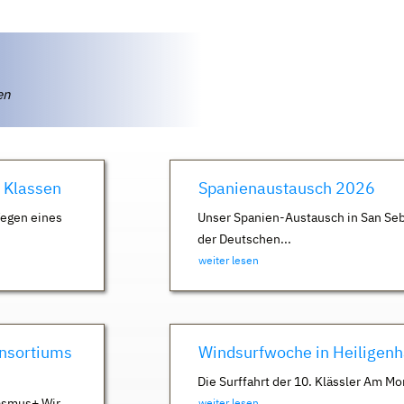
ten
. Klassen
Spanienaustausch 2026
Wegen eines
Unser Spanien-Austausch in San Seb
der Deutschen...
weiter lesen
nsortiums
Windsurfwoche in Heiligen
Die Surffahrt der 10. Klässler Am Mo
asmus+ Wir
weiter lesen