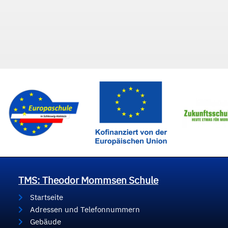
TMS: Theodor Mommsen Schule
Startseite
Adressen und Telefonnummern
Gebäude