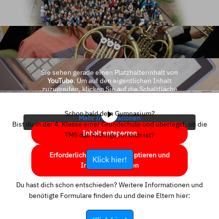
Sie sehen gerade einen Platzhalterinhalt von
YouTube
. Um auf den eigentlichen Inhalt
zuzugreifen, klicken Sie auf die Schaltfläche
unten. Bitte beachten Sie, dass dabei Daten an
Drittanbieter weitergegeben werden.
Schon bald dein Gymnasium?
Mehr Informationen
Bist du in der 4. Klasse einer Grundschule und überlegst, ob die
Inhalt entsperren
TMS das Richtige für dich ist?
Erforderlichen Service akzeptieren und
Klick hier!
Inhalte entsperren
Du hast dich schon entschieden? Weitere Informationen und
benötigte Formulare finden du und deine Eltern hier: