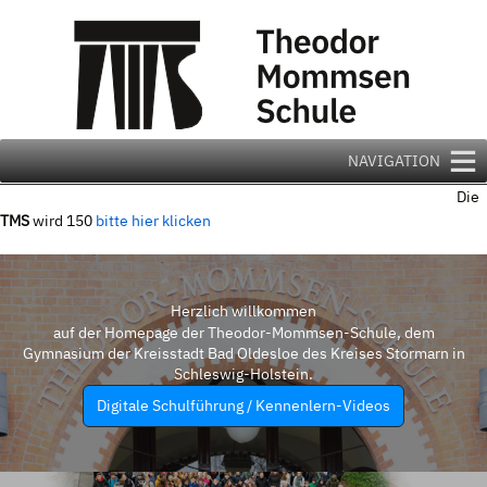
Zum
Inhalt
springen
NAVIGATION
Die
TMS
wird 150
bitte hier klicken
Herzlich willkommen
auf der Homepage der Theodor-Mommsen-Schule, dem
Gymnasium der Kreisstadt Bad Oldesloe des Kreises Stormarn in
Schleswig-Holstein.
Digitale Schulführung / Kennenlern-Videos