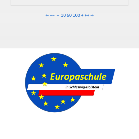
←
−−
−
10
50
100
+
++
→