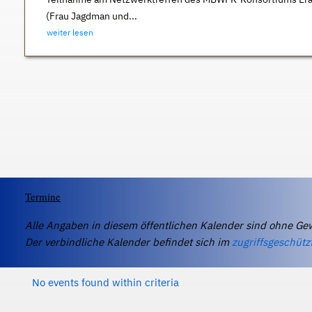
(Frau Jagdman und...
weiter lesen
Termine
Alle Angaben in diesem öffentlichen Kalender sind ohne Ge
Der verbindliche Kalender befindet sich im
zugriffsgeschütz
No events found within criteria