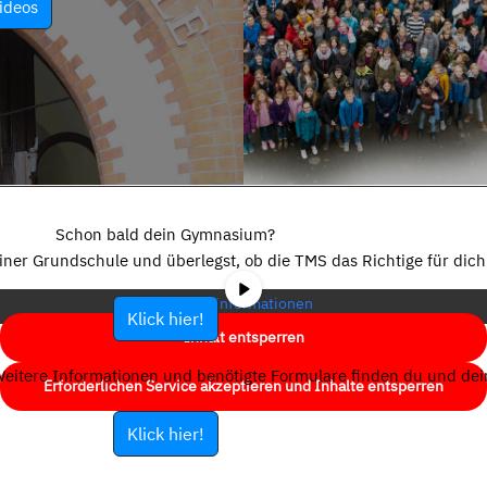
ideos
Sie sehen gerade einen Platzhalterinhalt von
YouTube
. Um auf den
eigentlichen Inhalt zuzugreifen, klicken Sie auf die Schaltfläche unten.
Schon bald dein Gymnasium?
Bitte beachten Sie, dass dabei Daten an Drittanbieter weitergegeben
einer Grundschule und überlegst, ob die TMS das Richtige für dich 
werden.
Mehr Informationen
Klick hier!
Inhalt entsperren
eitere Informationen und benötigte Formulare finden du und dein
Erforderlichen Service akzeptieren und Inhalte entsperren
Klick hier!