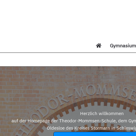
Zum
Inhalt
springen
Gymnasium 
Di
Herzlich willkommen
auf der Homepage der Theodor-Mommsen-Schule, dem Gym
Oldesloe des Kreises Stormarn in Schleswi