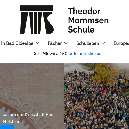
in Bad Oldesloe
Fächer
Schulleben
Europa
e
TMS
wird 150
bitte hier klicken
nasium der Kreisstadt Bad
g-Holstein.