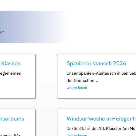
ten
. Klassen
Spanienaustausch 2026
Wegen eines
Unser Spanien-Austausch in San Seb
der Deutschen...
weiter lesen
nsortiums
Windsurfwoche in Heiligen
Die Surffahrt der 10. Klässler Am Mo
asmus+ Wir
weiter lesen