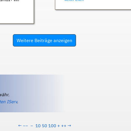
Weitere Beiträge anzeigen
währ.
ten IServ
.
←
−−
−
10
50
100
+
++
→