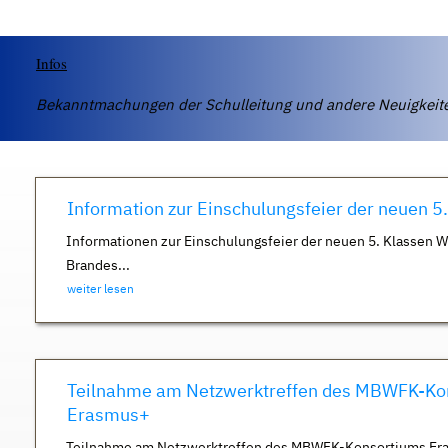
Infos
Bekanntmachungen der Schulleitung und andere Neuigkei
Information zur Einschulungsfeier der neuen 5
Informationen zur Einschulungsfeier der neuen 5. Klassen 
Brandes...
weiter lesen
Teilnahme am Netzwerktreffen des MBWFK-Ko
Erasmus+
Teilnahme am Netzwerktreffen des MBWFK-Konsortiums Er