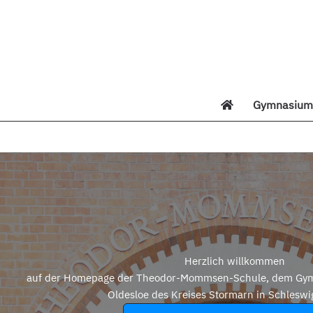
Zum
Inhalt
springen
Gymnasium 
Di
Herzlich willkommen
auf der Homepage der Theodor-Mommsen-Schule, dem Gym
Oldesloe des Kreises Stormarn in Schleswi