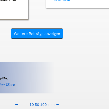
Weitere Beiträge anzeigen
währ.
ten IServ
.
←
−−
−
10
50
100
+
++
→