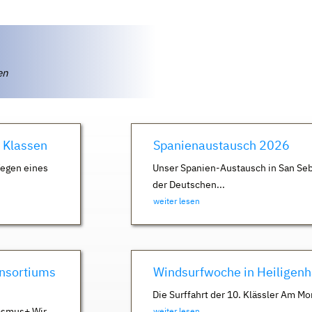
ten
. Klassen
Spanienaustausch 2026
Wegen eines
Unser Spanien-Austausch in San Seb
der Deutschen...
weiter lesen
nsortiums
Windsurfwoche in Heiligen
Die Surffahrt der 10. Klässler Am Mo
asmus+ Wir
weiter lesen