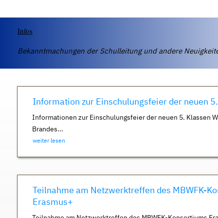
Infos
Bekanntmachungen der Schulleitung und andere Neuigkei
Information zur Einschulungsfeier der neuen 5
Informationen zur Einschulungsfeier der neuen 5. Klassen 
Brandes...
weiter lesen
Teilnahme am Netzwerktreffen des MBWFK-Ko
Erasmus+
Teilnahme am Netzwerktreffen des MBWFK-Konsortiums Er