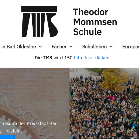
in Bad Oldesloe
Fächer
Schulleben
Europa
e
TMS
wird 150
bitte hier klicken
nasium der Kreisstadt Bad
g-Holstein.