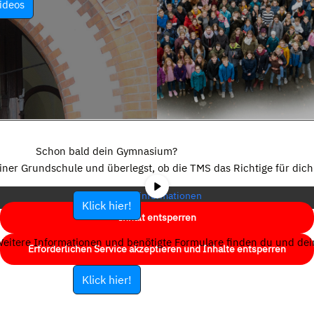
ideos
Sie sehen gerade einen Platzhalterinhalt von
YouTube
. Um auf den
eigentlichen Inhalt zuzugreifen, klicken Sie auf die Schaltfläche unten.
Schon bald dein Gymnasium?
Bitte beachten Sie, dass dabei Daten an Drittanbieter weitergegeben
einer Grundschule und überlegst, ob die TMS das Richtige für dich 
werden.
Mehr Informationen
Klick hier!
Inhalt entsperren
eitere Informationen und benötigte Formulare finden du und dein
Erforderlichen Service akzeptieren und Inhalte entsperren
Klick hier!