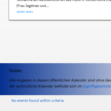
(Frau Jagdman und...
weiter lesen
Termine
Alle Angaben in diesem öffentlichen Kalender sind ohne Ge
Der verbindliche Kalender befindet sich im
zugriffsgeschütz
No events found within criteria