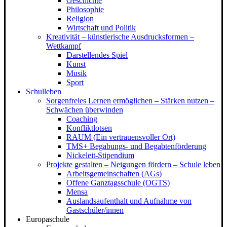
Geschichte
Philosophie
Religion
Wirtschaft und Politik
Kreativität – künstlerische Ausdrucksformen –
Wettkampf
Darstellendes Spiel
Kunst
Musik
Sport
Schulleben
Sorgenfreies Lernen ermöglichen – Stärken nutzen –
Schwächen überwinden
Coaching
Konfliktlotsen
RAUM (Ein vertrauensvoller Ort)
TMS+ Begabungs- und Begabtenförderung
Nickeleit-Stipendium
Projekte gestalten – Neigungen fördern – Schule leben
Arbeitsgemeinschaften (AGs)
Offene Ganztagsschule (OGTS)
Mensa
Auslandsaufenthalt und Aufnahme von
Gastschüler/innen
Europaschule