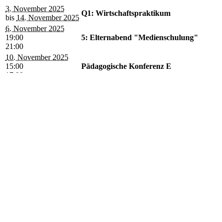
3. November 2025
Q1: Wirtschaftspraktikum
bis
14. November 2025
6. November 2025
19:00
5: Elternabend "Medienschulung"
21:00
10. November 2025
15:00
Pädagogische Konferenz E
17:00
11. November 2025
E: Fachtag DSP - Theaterbesuch
11. November 2025
8: Nachbereitung "Püppchen" durch
8:00
Frauen helfen Frauen und SVS
13:00
90 min je Klasse
11. November 2025
7/9: "Liebe, Freundschaft, Sexualität"
9:30
13 Termine für 13 Klassen
13:00
11. November 2025
15:00
Fachkonferenz INF
16:30
11. November 2025
8: Elternabend "Püppchen" von
19:00
Frauen helfen Frauen und SVS
21:00
12. November 2025
7/9: "Liebe, Freundschaft, Sexualität"
9:30