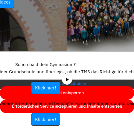
ideos
Sie sehen gerade einen Platzhalterinhalt von
YouTube
. Um auf den
eigentlichen Inhalt zuzugreifen, klicken Sie auf die Schaltfläche unten.
Schon bald dein Gymnasium?
Bitte beachten Sie, dass dabei Daten an Drittanbieter weitergegeben
einer Grundschule und überlegst, ob die TMS das Richtige für dich 
werden.
Mehr Informationen
Klick hier!
Inhalt entsperren
eitere Informationen und benötigte Formulare finden du und dein
Erforderlichen Service akzeptieren und Inhalte entsperren
Klick hier!