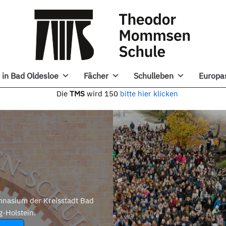
in Bad Oldesloe
Fächer
Schulleben
Europa
e
TMS
wird 150
bitte hier klicken
nasium der Kreisstadt Bad
g-Holstein.