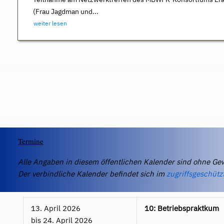
(Frau Jagdman und...
weiter lesen
Termine
Alle Angaben in diesem öffentlichen Kalender sind ohne Ge
Der verbindliche Kalender befindet sich im
zugriffsgeschütz
13. April 2026
10: Betriebspraktkum
bis
24. April 2026