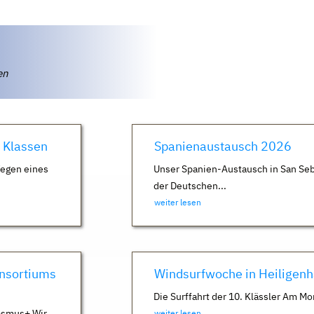
ten
. Klassen
Spanienaustausch 2026
Wegen eines
Unser Spanien-Austausch in San Seb
der Deutschen...
weiter lesen
nsortiums
Windsurfwoche in Heiligen
Die Surffahrt der 10. Klässler Am Mo
asmus+ Wir
weiter lesen