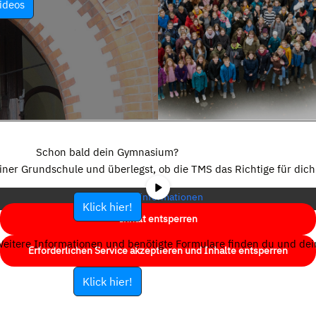
ideos
Sie sehen gerade einen Platzhalterinhalt von
YouTube
. Um auf den
eigentlichen Inhalt zuzugreifen, klicken Sie auf die Schaltfläche unten.
Schon bald dein Gymnasium?
Bitte beachten Sie, dass dabei Daten an Drittanbieter weitergegeben
einer Grundschule und überlegst, ob die TMS das Richtige für dich 
werden.
Mehr Informationen
Klick hier!
Inhalt entsperren
eitere Informationen und benötigte Formulare finden du und dein
Erforderlichen Service akzeptieren und Inhalte entsperren
Klick hier!