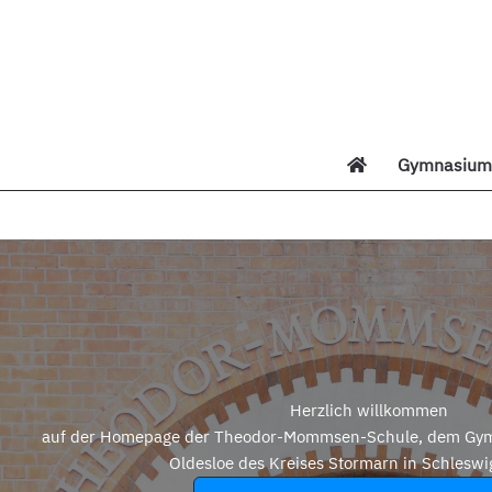
Zum
Inhalt
springen
Gymnasium 
Di
Herzlich willkommen
auf der Homepage der Theodor-Mommsen-Schule, dem Gym
Oldesloe des Kreises Stormarn in Schleswi