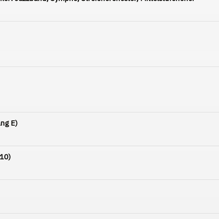
ang E)
10)