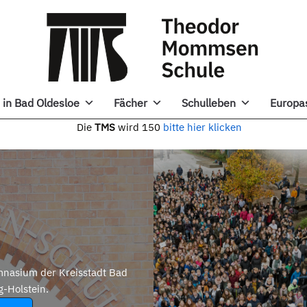
in Bad Oldesloe
Fächer
Schulleben
Europa
e
TMS
wird 150
bitte hier klicken
nasium der Kreisstadt Bad
g-Holstein.