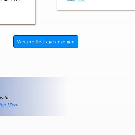
Weitere Beiträge anzeigen
währ.
ten IServ
.