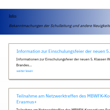
Infos
Bekanntmachungen der Schulleitung und andere Neuigkei
Information zur Einschulungsfeier der neuen 5
Informationen zur Einschulungsfeier der neuen 5. Klassen 
Brandes...
weiter lesen
Teilnahme am Netzwerktreffen des MBWFK-Ko
Erasmus+
Teilnahme am Netzwerktreffen des MBWFK-Konsortiums Er