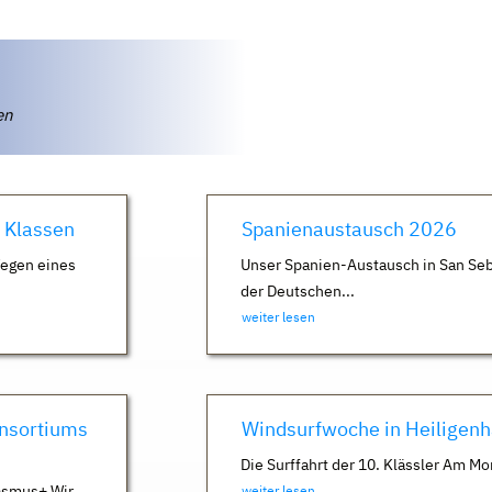
ten
. Klassen
Spanienaustausch 2026
Wegen eines
Unser Spanien-Austausch in San Seb
der Deutschen...
weiter lesen
nsortiums
Windsurfwoche in Heiligen
Die Surffahrt der 10. Klässler Am Mo
asmus+ Wir
weiter lesen