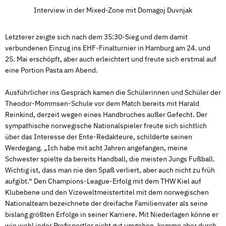
Interview in der Mixed-Zone mit Domagoj Duvnjak
Letzterer zeigte sich nach dem 35:30-Sieg und dem damit
verbundenen Einzug ins EHF-Finalturnier in Hamburg am 24. und
25. Mai erschöpft, aber auch erleichtert und freute sich erstmal auf
eine Portion Pasta am Abend.
Ausführlicher ins Gespräch kamen die Schülerinnen und Schüler der
Theodor-Mommsen-Schule vor dem Match bereits mit Harald
Reinkind, derzeit wegen eines Handbruches außer Gefecht. Der
sympathische norwegische Nationalspieler freute sich sichtlich
über das Interesse der Ente-Redakteure, schilderte seinen
Werdegang. „Ich habe mit acht Jahren angefangen, meine
Schwester spielte da bereits Handball, die meisten Jungs Fußball.
Wichtig ist, dass man nie den Spaß verliert, aber auch nicht zu früh
aufgibt.“ Den Champions-League-Erfolg mit dem THW Kiel auf
Klubebene und den Vizeweltmeistertitel mit dem norwegischen
Nationalteam bezeichnete der dreifache Familienvater als seine
bislang größten Erfolge in seiner Karriere. Mit Niederlagen könne er
wie wohl jeder Profisportler nicht gut umgehen, komme aber durch