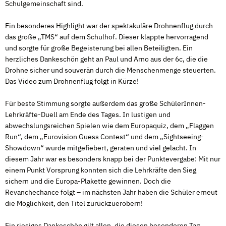
Schulgemeinschaft sind.
Ein besonderes Highlight war der spektakuläre Drohnenflug durch
das große „TMS“ auf dem Schulhof. Dieser klappte hervorragend
und sorgte für große Begeisterung bei allen Beteiligten. Ein
herzliches Dankeschön geht an Paul und Arno aus der 6c, die die
Drohne sicher und souverän durch die Menschenmenge steuerten.
Das Video zum Drohnenflug folgt in Kürze!
Für beste Stimmung sorgte außerdem das große SchülerInnen-
Lehrkräfte-Duell am Ende des Tages. In lustigen und
abwechslungsreichen Spielen wie dem Europaquiz, dem „Flaggen
Run“, dem „Eurovision Guess Contest“ und dem „Sightseeing-
Showdown“ wurde mitgefiebert, geraten und viel gelacht. In
diesem Jahr war es besonders knapp bei der Punktevergabe: Mit nur
einem Punkt Vorsprung konnten sich die Lehrkräfte den Sieg
sichern und die Europa-Plakette gewinnen. Doch die
Revanchechance folgt – im nächsten Jahr haben die Schüler erneut
die Möglichkeit, den Titel zurückzuerobern!
Ein riesiges Dankeschön gilt allen, die diesen besonderen Tag