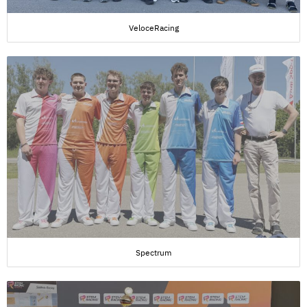
VeloceRacing
Spectrum